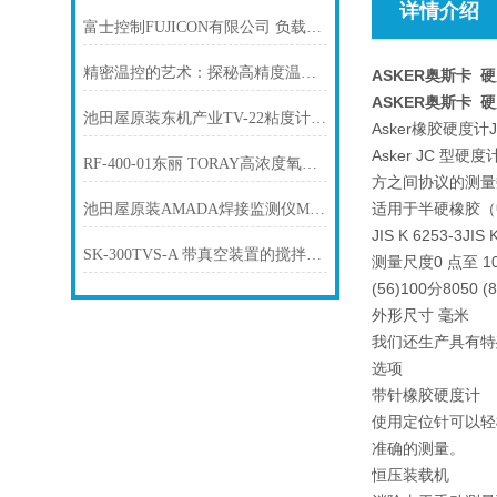
详情介绍
富士控制FUJICON有限公司 负载管理装置“CHECK MAN CM-8”
精密温控的艺术：探秘高精度温度控制器的非凡应用与未来展望
ASKER奥斯卡 
ASKER奥斯卡 
池田屋原装东机产业TV-22粘度计产品介绍技术参
Asker橡胶硬度计
Asker JC 型
RF-400-01东丽 TORAY高浓度氧化锆氧气分析仪
方之间协议的测量
适用于半硬橡胶（
池田屋原装AMADA焊接监测仪MM-122A产品介绍技术参
JIS K 6253-3JIS
SK-300TVS-A 带真空装置的搅拌脱泡器 Kakuhunter写真化学
测量尺度0 点至 1
(56)100分80
外形尺寸 毫米
我们还生产具有特
选项
带针橡胶硬度计
使用定位针可以轻
准确的测量。
恒压装载机