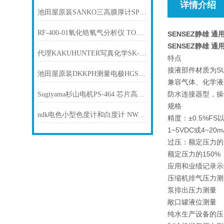
详情介绍
池田屋原装SANKO三高膜厚计SP-3300D产品介绍技术参数
RF-400-01氧化锆氧气分析仪 TORAY东丽
SENSEZ静雄 通
SENSEZ静雄 通
代理KAKUHUNTER写真化学SK-300SII高旋转搅拌脱泡机
特点
接液部件材质为SU
池田屋原装DKKPH测量电极HGS-300产品介绍技术参
兼容气体、化学液
防水连接器型，操
Sugiyama杉山电机PS-464 芯片高度检测器
规格
ndk电色小型色度计和白度计 NW-12
精度：±0.5%FS
1~5VDC或4~2
过压：
额定压力的2
额定压力的150%
应用和业绩记录示
压缩机排气压力测
泵排出压力测量
敞口罐液位测量
纯水生产设备的压