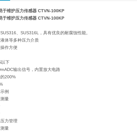
易于维护压力传感器 CTVN-100KP
易于维护压力传感器 CTVN-100KP
US316、SUS316L，具有优良的耐腐蚀性能。
学液体等多种压力介质
，操作方便
S以下
~20mADC输出信号，内置放大电路
的200%
%
录示例
力测量
量
量
的压力管理
力测量
测