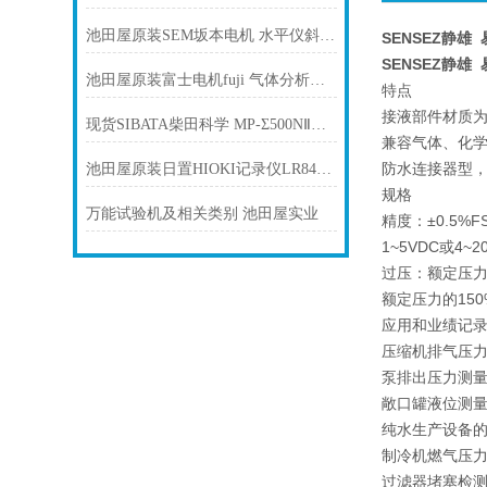
池田屋原装SEM坂本电机 水平仪斜度计 SELN-001B产品介绍技术参数
SENSEZ静雄 
SENSEZ静雄 
池田屋原装富士电机fuji 气体分析仪 ZKJFHA03产品介绍技术参数
特点
接液部件材质为S
现货SIBATA柴田科学 MP-Σ500NⅡ高性能抽气泵
兼容气体、化
防水连接器型
池田屋原装日置HIOKI记录仪LR8410-20产品介绍技术参数
规格
万能试验机及相关类别 池田屋实业
精度：±0.5%F
1~5VDC或4
过压：
额定压力
额定压力的150
应用和业绩记
压缩机排气压
泵排出压力测
敞口罐液位测
纯水生产设备
制冷机燃气压
过滤器堵塞检