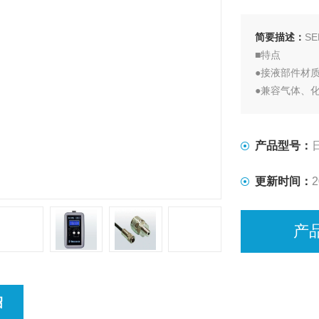
简要描述：
S
■特点
●接液部件材质
●兼容气体、
●防水连接器
产品型号：
更新时间：
2
产
绍