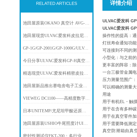
详情介绍
RELATED ARTICLES
ULVAC爱发科 G
池田屋原装OKANO 真空计 AVG-300C11产品介绍技术参数
ULVAC爱发科 G
操作性的提高：通
池田屋现货ULVAC爱发科皮拉尼真空计SW100-A
灯丝寿命通知功能
GP-1G/GP-2001G/GP-1000G/ULVAC爱发科多功能真空计
可连接到不同的测
小型化：与之前的
今日分享ULVAC爱发科GP-H真空计(WP-01WP-02WP-03）计测部
更丰富的阵容：除
一台三极管金属电
精选现货ULVAC爱发科精密皮拉尼真空计GP-1G/GP-2001G/GP-1000G
压力测量范围广：从
池田屋新品推出赛电舍电子工业超声波焊接机 SONOPET JⅡ400 S型
可以精确的测量大
用途
VIEWEG DC1100——高精度数字点胶机简介
用于有机EL・触
用于在含有多种碳
日本UNITEMP/尤尼坦甲酸还原回流设备【问题解决示例：板内温度变化】
用于在真空零件加
池田屋原装USHIO牛尾照度计UIT-250产品介绍技术参
用于需要降低测定
真空防潮箱由真
密封性测试仪FKT-200：多行业品质守护的“全能选手“