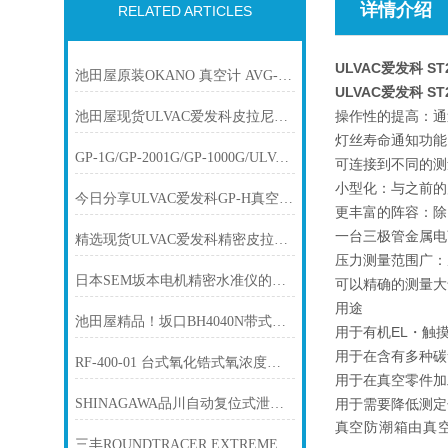
详情介绍
RELATED ARTICLES
ULVAC爱发科
S
池田屋原装OKANO 真空计 AVG-300C11产品介绍技术参数
ULVAC爱发科
S
操作性的提高：通
池田屋现货ULVAC爱发科皮拉尼真空计SW100-A
灯丝寿命通知功能
GP-1G/GP-2001G/GP-1000G/ULVAC爱发科多功能真空计
可连接到不同的测
小型化：与之前的
今日分享ULVAC爱发科GP-H真空计(WP-01WP-02WP-03）计测部
更丰富的阵容：除
一台三极管金属电
精选现货ULVAC爱发科精密皮拉尼真空计GP-1G/GP-2001G/GP-1000G
压力测量范围广：从
日本SEM坂本电机精密水准仪的应用
可以精确的测量大
用途
池田屋精品！坂口BH4040N带式加热器技术参数
用于有机EL・触
用于在含有多种碳
RF-400-01 台式氧化锆式氧浓度计TORAY东丽
用于在真空零件加
SHINAGAWA品川自动复位式泄压阀（泄压阀）PRD-55
用于需要降低测定
真空防潮箱由真
​三丰ROUNDTRACER EXTREME RTX-0605-A CNC圆度·圆柱形状测量机技术参数