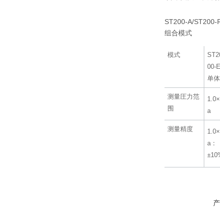
ST200-A/S
组合模式
模式
ST2
00-
单
测量圧力范
1.0
围
a
测量精度
1.0
a：
±10
产