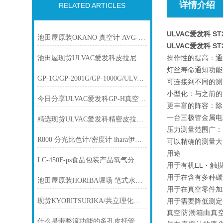
详情介绍
RELATED ARTICLES
ULVAC爱发科 S
池田屋原装OKANO 真空计 AVG-300C11产品介绍技术参数
ULVAC爱发科 S
操作性的提高：通
池田屋现货ULVAC爱发科皮拉尼真空计SW100-A
灯丝寿命通知功能
GP-1G/GP-2001G/GP-1000G/ULVAC爱发科多功能真空计
可连接到不同的测
小型化：与之前的
今日分享ULVAC爱发科GP-H真空计(WP-01WP-02WP-03）计测部
更丰富的阵容：除
一台三极管金属电
精选现货ULVAC爱发科精密皮拉尼真空计GP-1G/GP-2001G/GP-1000G
压力测量范围广：从
R800 分光比色计/密度计 ihara伊原电子
可以精确的测量大
用途
LC-450F-ps食品包装产品氧气分析仪 TORAY东丽
用于有机EL・触
用于在含有多种碳
池田屋原装HORIBA堀场 笔式水质分析仪F-11产品介绍技术参数
用于在真空零件加
现货KYORITSURIKA/共立理化简易水质测定器(PACK-TEST)WAK-TH
用于需要降低测定
真空防潮箱由真空
什么是带整流功能的多孔皮托管气流计？