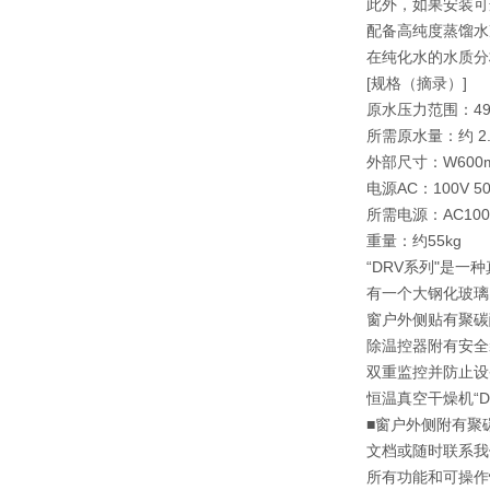
此外，如果安装可
配备高纯度蒸馏水
在纯化水的水质分
[规格（摘录）]
原水压力范围：49kP
所需原水量：约 2
外部尺寸：W600m
电源AC：100V 50H
所需电源：AC100V
重量：约55kg
“DRV系列"是
有一个大钢化玻璃
窗户外侧贴有聚碳
除温控器附有安全
双重监控并防止设
恒温真空干燥机“D
■窗户外侧附有聚
文档或随时联系我
所有功能和可操作