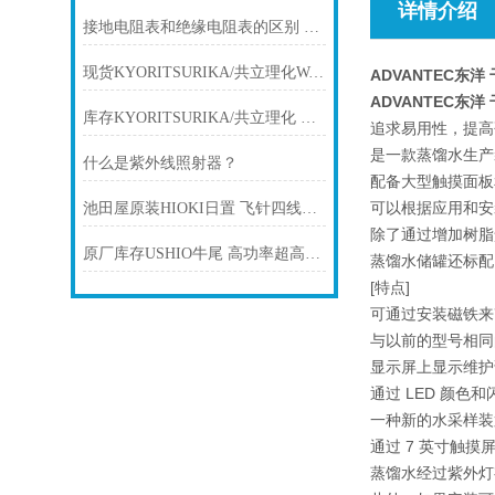
详情介绍
接地电阻表和绝缘电阻表的区别 池田屋
现货KYORITSURIKA/共立理化WAK-Fe(D)铁离子低浓度简易水质测试包
ADVANTEC东洋
ADVANTEC东洋
库存KYORITSURIKA/共立理化 WAK-PO4磷酸盐水质测试包
追求易用性，提高
是一款蒸馏水生产
什么是紫外线照射器？
配备大型触摸面板
可以根据应用和安
池田屋原装HIOKI日置 飞针四线探针CP1072-12产品技术参数
除了通过增加树脂
原厂库存USHIO牛尾 高功率超高压紫外线灯管UV灯 USH-3502DK
蒸馏水储罐还标配
[特点]
可通过安装磁铁来
与以前的型号相同
显示屏上显示维护
通过 LED 颜色
一种新的水采样装
通过 7 英寸触
蒸馏水经过紫外灯