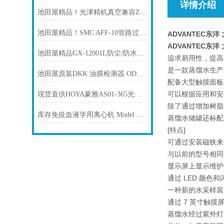
详情介绍
池田屋精品！光津精机真空兼容Z轴平台 MVZA16A-W2C01 参数介绍
池田屋精品！SMC AFF-10管路过滤器技术参数与应用解析
ADVANTEC东洋
ADVANTEC东洋
池田屋精品GX-12001L防尘/防水重型电子天平AND爱安德
追求易用性，提高
是一款蒸馏水生产
池田屋原装DKK 油膜检测器 ODL-1600A产品介绍技术参数
配备大型触摸面板
可以根据应用和安
现货直供HOYA豪雅AS01-365光源照射头 UV-LED点光源
除了通过增加树脂
库存免疫血液学用离心机 Model KA-2200 久保田KUBOTA
蒸馏水储罐还标配
[特点]
可通过安装磁铁来
与以前的型号相同
显示屏上显示维护
通过 LED 颜色
一种新的水采样装
通过 7 英寸触
蒸馏水经过紫外灯