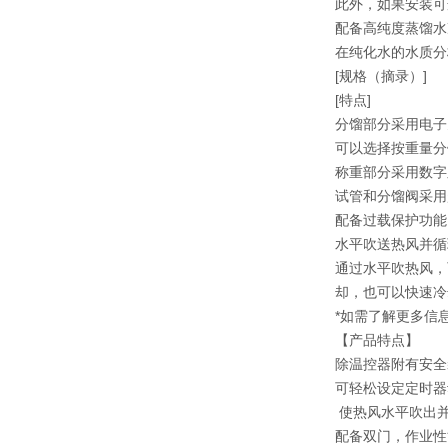
此外，如果安装可
配备高纯度蒸馏水
在纯化水的水质分
[规格（摘录）]
[特点]
分馏部分采用电子
可以选择按重量分
称重部分采用数字
试管和分馏阀采用
配备过载保护功能
水平吹送热风并循
通过水平吹热风，
却，也可以快速冷
*如需了解更多信息
【产品特点】
除温控器附有安全
可轻松设定定时器
使热风水平吹出
配备双门，作业性