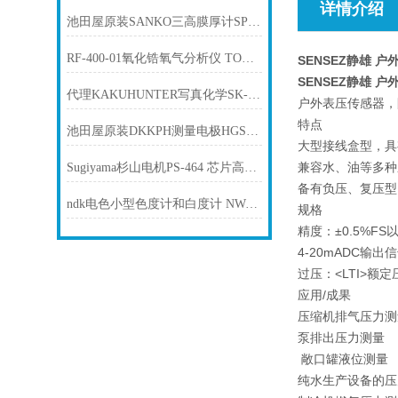
详情介绍
池田屋原装SANKO三高膜厚计SP-3300D产品介绍技术参数
RF-400-01氧化锆氧气分析仪 TORAY东丽
SENSEZ静雄 户外
SENSEZ静雄 户外
代理KAKUHUNTER写真化学SK-300SII高旋转搅拌脱泡机
户外表压传感器，防
特点
池田屋原装DKKPH测量电极HGS-300产品介绍技术参
大型接线盒型，具
兼容水、油等多种
Sugiyama杉山电机PS-464 芯片高度检测器
备有负压、复压型
ndk电色小型色度计和白度计 NW-12
规格
精度：±0.5%FS
4-20mADC输
过压：<LTI>额定
应用/成果
压缩机排气压力测
泵排出压力测量
敞口罐液位测量
纯水生产设备的压