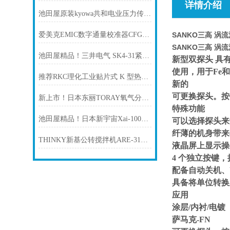
详情介绍
池田屋原装kyowa共和电业压力传感器 LC-10TV产品介绍技术参数
爱美克EMIC数字通量校准器CFG-1000
SANKO三高 涡流涂
SANKO三高 涡流涂
池田屋精品！三井电气 SK4-31紧凑型单据打印机 参数介绍
新型双探头 具有
使用，用于Fe
推荐RKC理化工业贴片式 K 型热电偶温度传感器ST-50
新的
可更换探头。按
新上市！日本东丽TORAY氧气分析仪新型号RF-400-01氧化锆氧浓度计
特殊功能
池田屋精品！日本新宇宙Xai-1000STII气体检测仪自动点检台
可以选择探头来
纤薄的机身带来
THINKY新基公转搅拌机ARE-312 池田屋实业
液晶屏上显示操
4 个独立按键
配备自动关机、
具备将单位转换为
应用
涂层/内衬/电镀
萨马克-FN