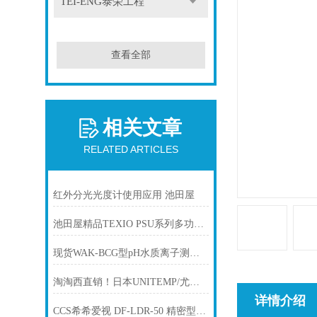
TEI-ENG泰荣工程
查看全部
相关文章
RELATED ARTICLES
红外分光光度计使用应用 池田屋
池田屋精品TEXIO PSU系列多功能开关直流稳压电源PSU 100-15 参数介绍
现货WAK-BCG型pH水质离子测试包 KYORITSURIKA/共立理化
淘淘西直销！日本UNITEMP/尤尼坦回流焊装置“RSS-160”
详情介绍
CCS希希爱视 DF-LDR-50 精密型扩散板