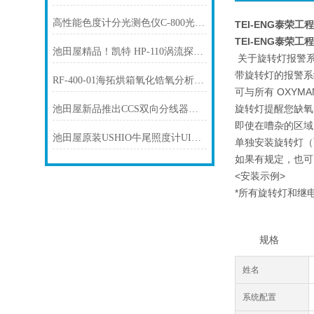
高性能色度计分光测色仪C-800光谱仪SEKONIC世光工业
TEI-ENG泰荣工程
TEI-ENG泰荣工程
池田屋精品！凯特 HP-110涡流探头 参数介绍
关于旋转灯报警
带旋转灯的报警系
RF-400-01海拓烘箱氧化锆氧分析仪TORAY东丽
可与所有 OXYM
旋转灯提醒您缺氧
池田屋新品推出CCS双向分线器机器人电缆 FRCB-W-1
即使在嘈杂的区域
池田屋原装USHIO牛尾照度计UIT-250产品介绍技术参
单独安装旋转灯（
如果有规定，也可
<安装示例>
*所有旋转灯和继
规格
姓名
系统配置