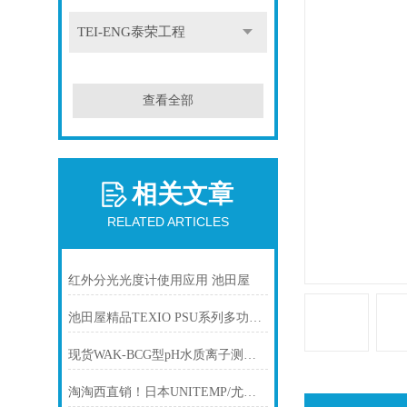
TEI-ENG泰荣工程
查看全部
相关文章
RELATED ARTICLES
红外分光光度计使用应用 池田屋
池田屋精品TEXIO PSU系列多功能开关直流稳压电源PSU 100-15 参数介绍
现货WAK-BCG型pH水质离子测试包 KYORITSURIKA/共立理化
淘淘西直销！日本UNITEMP/尤尼坦回流焊装置“RSS-160”