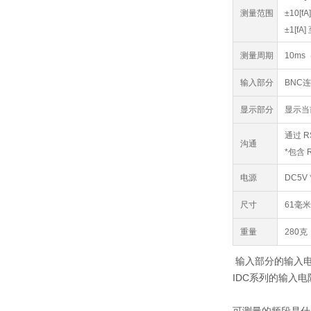
测量范围
±10[fA
±1[fA]
测量周期
10m
输入部分
BNC
显示部分
显示当
通过 R
沟通
*包含 
电源
DC5
尺寸
61毫米
重量
280克
输入部分的输入
IDC系列的输入电