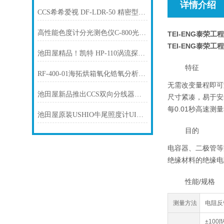
详情介绍
CCS希希爱视 DF-LDR-50 精密型扩散板
高性能色度计分光测色仪C-800光谱仪SEKONIC世光工业
TEI-ENG泰荣工程
TEI-ENG泰荣工程
池田屋精品！凯特 HP-110涡流探头 参数介绍
特征
RF-400-01海拓烘箱氧化锆氧分析仪TORAY东丽
无需改变量程即可
池田屋新品推出CCS双向分线器机器人电缆 FRCB-W-1
尺寸紧凑，易于安
每0.01秒高速测
池田屋原装USHIO牛尾照度计UIT-250产品介绍技术参
目的
电容器、二极管等
绝缘材料的绝缘电
性能/规格
测量方法
电阻反
±100[f