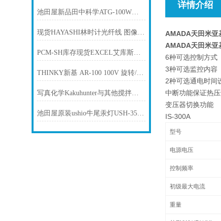
详情介绍
池田屋新品田中科学ATG-100W自动泰格闭口闪点测试仪
现货HAYASHI林时计光纤线 图像处理室内 采光系统照明用 LGA2-5L500VN..
AMADA天田米亚基
AMADA天田米亚基
PCM-SH库存现货EXCEL艾库斯压缩机听音机
6种可选控制方式
3种可选监控内容
THINKY新基 AR-100 100V 旋转/公转搅拌机
2种可选通电时间设
中断功能保证热压
写真化学Kakuhunter与其他搅拌消泡方法的比较
变压器切换功能
池田屋原装ushio牛尾汞灯USH-350DS产品介绍技术参数
IS-300A
型号
电源电压
控制频率
初级最大电流
重量