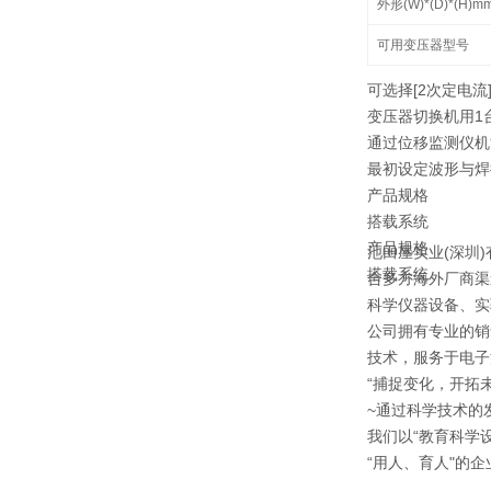
外形(W)*(D)*(H)m
可用变压器型号
可选择[2次定电流]
变压器切换机用1
通过位移监测仪机
最初设定波形与焊
产品规格
搭载系统
产品规格
池田屋实业(深圳
搭载系统
合多方海外厂商渠
科学仪器设备、实
公司拥有专业的销
技术，服务于电子
“捕捉变化，开拓未
~通过科学技术的
我们以“教育科学
“用人、育人"的