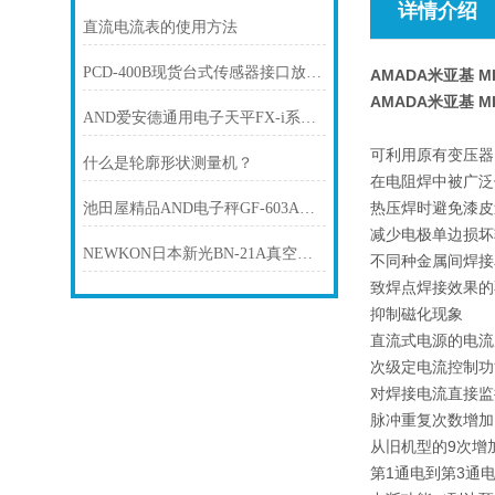
详情介绍
直流电流表的使用方法
PCD-400B现货台式传感器接口放大器KYOWA共和
AMADA米亚基 M
AMADA米亚基 M
AND爱安德通用电子天平FX-i系列电子秤 FX-200I
可利用原有变压器
什么是轮廓形状测量机？
在电阻焊中被广泛
热压焊时避免漆皮
池田屋精品AND电子秤GF-603A技术参数
减少电极单边损坏
NEWKON日本新光BN-21A真空式点钞机
不同种金属间焊接
致焊点焊接效果的
抑制磁化现象
直流式电源的电流
次级定电流控制功
对焊接电流直接监
脉冲重复次数增加
从旧机型的9次增加
第1通电到第3通