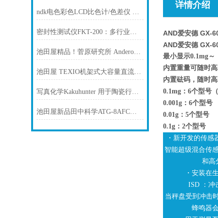
详情介绍
ndk电色彩色LCD比色计/色差仪 ZE7700
密封性测试仪FKT-200：多行业品质守护的“全能选手“
AND爱安德 GX-
AND爱安德 GX-
池田屋精品！菅原研究所 Anderon分析仪 ADA-105 参数介绍
最小显示0.1mg～
内置重量可随时高
池田屋 TEXIO机架式大容量直流稳压电源 PSU12.5-240
内置砝码，随时高
0.1mg：6个型
写真化学Kakuhunter 用于陶瓷行业 解决方案 量产级高精度均匀分散
0.001g：6个型号
池田屋新品田中科学ATG-8AFC泰格闭口闪点测试仪
0.01g：5个型号
0.1g：2个型号
・新开发的传感器方
智能超级混合传
和高
・安装在
ISD ：
当秤盘受到冲击时
蜂鸣器