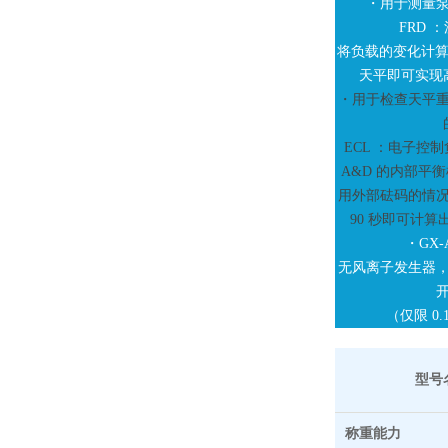
・用于测量
FRD 
将负载的变化计算
天平即可实现
・用于检查天平
ECL ：电子控
A&D
的内部平衡
用外部砝码的情
90 秒即可计
・GX-
无风离子发生器，带 Qu
（仅限 0.
型号
称重能力