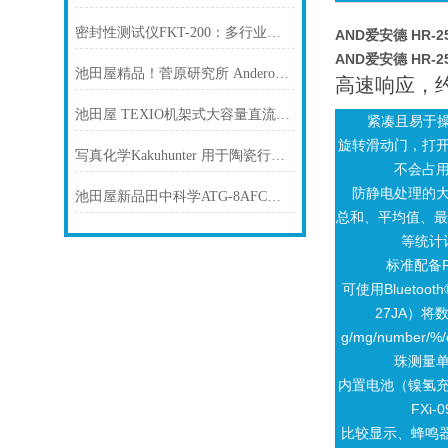
密封性测试仪FKT-200：多行业品质守护的“全能选手“
AND爱安德 HR-
AND爱安德 HR-
池田屋精品！菅原研究所 Anderon分析仪 ADA-105 参数介绍
高速响应，
池田屋 TEXIO机架式大容量直流稳压电源 PSU12.5-240
紧凑且易于操
旋转滑动门，打
写真化学Kakuhunter 用于陶瓷行业 解决方案 量产级高精度均匀分散
不会占
防静电处理的
池田屋新品田中科学ATG-8AFC泰格闭口闪点测试仪
总和、平均值、最
等统计
标准配备R
可使用Bluetoo
27JA）将
g/mg/number/%
珠测量
内置电池（镍氢
FXi-
比较显示、蜂鸣器（