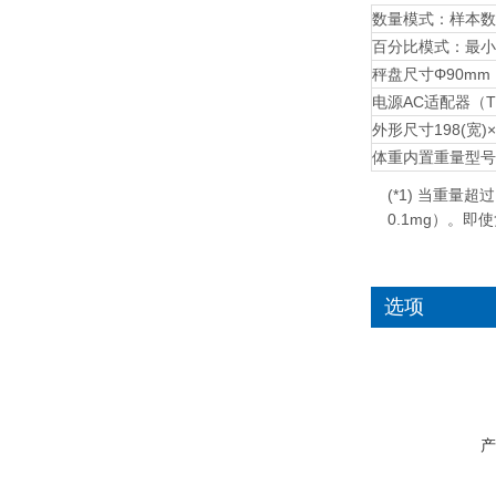
数量模式：样本数
百分比模式：最小
秤盘尺寸
Φ90mm
电源
AC适配器（T
外形尺寸
198(宽)
体重
内置重量型号：
(*1) 当重量超
0.1mg）。
选项
产