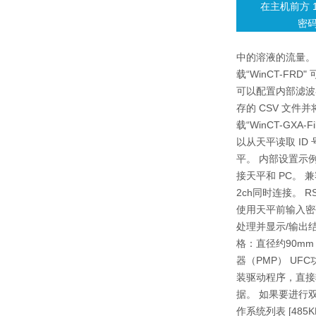
在主机前方 
密
中的溶液的流量。 
载“WinCT-FRD
可以配置内部滤波器
存的 CSV 文件
载“WinCT-GXA
以从天平读取 ID
平。 内部设置示
接天平和 PC。 
2ch同时连接。 R
使用天平前输入密
处理并显示/输出结
格：直径约90mm
器（PMP） UF
装驱动程序，直接
据。 如果要进行双向
作系统列表 [485