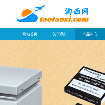
・
・
・
・
・
・
・
・
网站首页
关于我们
产品中心