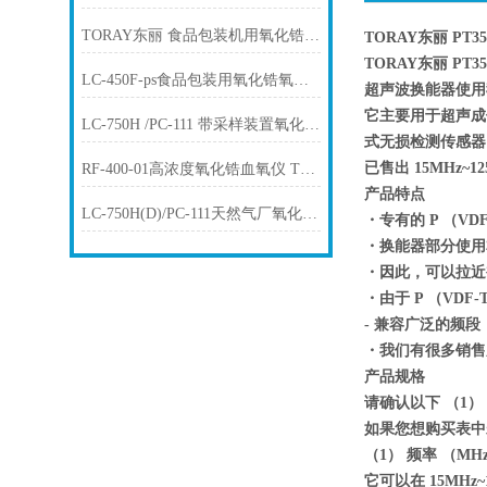
TORAY东丽 食品包装机用氧化锆氧气浓度计 LF-200
TORAY东丽 PT3
TORAY东丽 PT3
LC-450F-ps食品包装用氧化锆氧气浓 度计TORAY东丽
超声波换能器使用我
它主要用于超声成
LC-750H /PC-111 带采样装置氧化锆血氧仪 TORAY东丽
式无损检测传感器
已售出 15MHz~
RF-400-01高浓度氧化锆血氧仪 TORAY东丽
产品特点
LC-750H(D)/PC-111天然气厂氧化锆血氧仪 TORAY东丽
・专有的 P （VD
・换能器部分使用
・因此，可以拉近
・由于 P （VD
- 兼容广泛的频段
・我们有很多销售成
产品规格
请确认以下 （1）
如果您想购买表中
（1） 频率 （MH
它可以在 15MHz