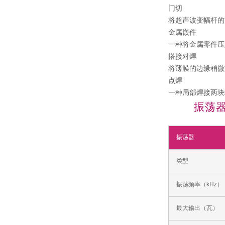
门切
将超声波变幅杆的
金属嵌件
一种将金属零件压
搭接对焊
将薄膜的边缘稍微
点焊
一种局部焊接两块
振荡
振荡器
类型
振荡频率（kHz）
最大输出（瓦）