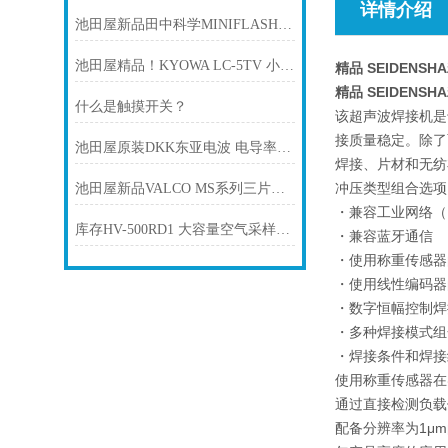
详情介绍
池田屋新品田中科学MINIFLASH FP VISION微量闪点测试仪
池田屋精品！KYOWA LC-5TV 小型压缩式载荷传感器
精品 SEIDENS
精品 SEIDENS
什么是触摸开关？
该超声波焊接机是
接质量稳定。除了
池田屋原装DKK东亚电波 电导率计 AA1F-2产品介绍技术参数
焊接、片材和无纺
冲压类型组合选项
池田屋新品VALCO MS系列三片式全端口螺纹球阀SPC-VAMS25C正式发布
・兼容工业网络（Ethe
库存HV-500RD1 大容量空气采样器 SIBATA柴田科学
・兼容蓝牙通信
・使用称重传感器
・使用线性编码器
・数字恒幅控制焊
・多种焊接模式组
・焊接条件和焊接
使用称重传感器在
通过直接检测负载
配备分辨率为1μ