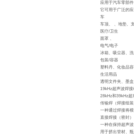
应用于汽车零部件
它可用于广泛的应
车
车顶、
、地垫、
医疗/卫生
面罩 、
电气/电子
冰箱、吸尘器、洗
包装/容器
塑料丹、化妆品容
生活用品
透明文件夹、墨盒
19kHz超声波
28kHz和39
传输焊（焊接组装
一种通过焊接将模
直接焊接（密封）
一种在保持超声波
用于挤出管材、瓶