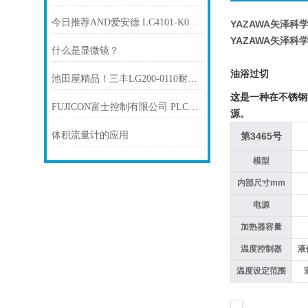
今日推荐AND爱安德 LC4101-K003 单点称重传感器
YAZAWA矢泽科学
YAZAWA矢泽科学
什么是显微镜？
油浴过切
池田屋精品！三丰LG200-0110耐环境线性测量头技术参数
这是一种在不锈钢
FUJICON富士控制有限公司 PLC控制专用负载管理装置“CM-7S”
源。
体积流量计的应用
第3465号
模型
内部尺寸mm
电源
加热器容量
温度控制器
液
温度设定范围