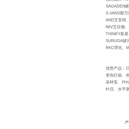
SAGADEN
S-VANS斯
AND艾安得、
IMV艾目微、
THINKY新
SURUGA骏
RKC理化、M
优势产品：
变色灯箱、
采样泵、P
针仪、水平
产