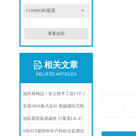
COSMO科斯莫
查看全部
相关文章
RELATED ARTICLES
池田屋精品！富士技术工业FTP-2Y200-206AM-VB齿轮泵技术参数
东亚DKK株式会社 电磁感应式电导率计/浓度计“MDM-135A型/137A型”
池田屋原装易威奇 计量泵LK-47VH-02产品介绍技术参数
SIBATA柴田科学户外粉尘监测仪FLD-1