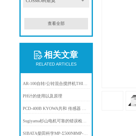
COSMO科斯莫
查看全部
相关文章
RELATED ARTICLES
AR-100自转/公转混合搅拌机THINKY新基
PH计的使用以及原理
PCD-400B KYOWA共和 传感器 应力应变测试仪
Sugiyama杉山电机可靠的错误检测装置PS-662
SIBATA柴田科学MP-Σ500NⅡMP-Σ30NⅡMP-Σ300NⅡMP-Σ100HNⅡ泵