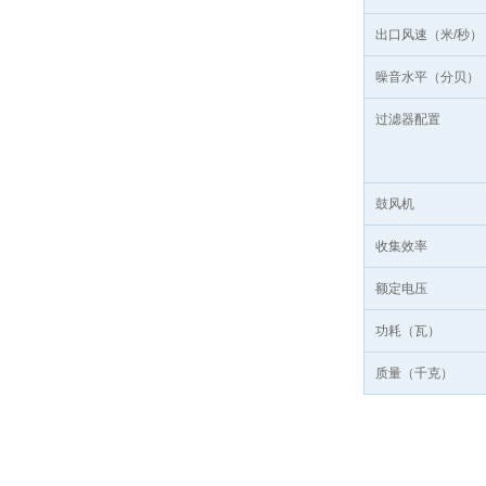
出口风速（米/秒）
噪音水平（分贝）
过滤器配置
鼓风机
收集效率
额定电压
功耗（瓦）
质量（千克）