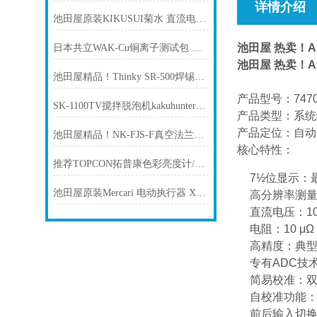
详情介绍
池田屋原装KIKUSUI菊水 直流电源PAN250-2. 5A产品介绍技术参数
池田屋 热卖！A
日本共立WAK-Cu铜离子测试包 池田屋现货
池田屋 热卖！A
池田屋精品！Thinky SR-500焊锡膏搅拌机技术参数与应用解析
产品型号：747
SK-1100TV搅拌脱泡机kakuhunter写真化学旋转式搅拌脱气装置
产品类型：系统
产品定位：自动
池田屋精品！NK-FJS-F真空法兰式氟树脂软管技术参数与应用解析
核心特性：
推荐TOPCON拓普康色彩亮度计/亮度计BM系列 BM-7AC
7½位显示：最大
池田屋原装Mercari 电动执行器 XA-35H-200产品介绍技术参
高分辨率测
直流电压：100
电阻：10 μΩ
高精度：典型精
专有ADC技
简易校准：双源
自校准功能
前后输入切