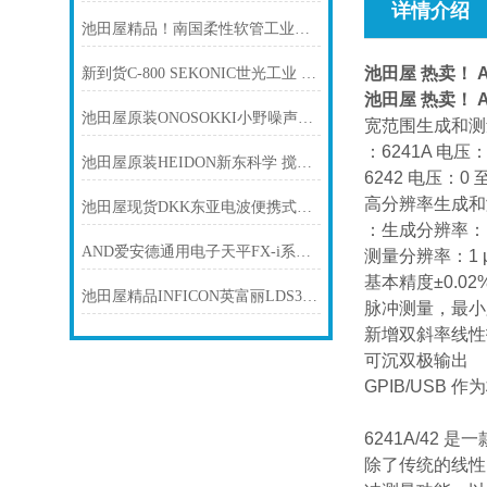
详情介绍
池田屋精品！南国柔性软管工业消防法批准软管 NK-9100 参数介绍
池田屋 热卖！ 
新到货C-800 SEKONIC世光工业 光谱仪色温表测光表
池田屋 热卖！ 
池田屋原装ONOSOKKI小野噪声检测软件 GN-1200
宽范围生成和测
：6241A 电压：0
池田屋原装HEIDON新东科学 搅拌机BL600产品介绍技术参数
6242 电压：0 至
高分辨率生成和
池田屋现货DKK东亚电波便携式光度计DR 900
：生成分辨率：10
AND爱安德通用电子天平FX-i系列电子秤 FX-200I
测量分辨率：1 μV
基本精度±0.0
池田屋精品INFICON英富丽LDS3000 氦气泄漏检测器产品介绍技术参数
脉冲测量，最小脉
新增双斜率线性
可沉双极输出
GPIB/USB
6241A/42 
除了传统的线性