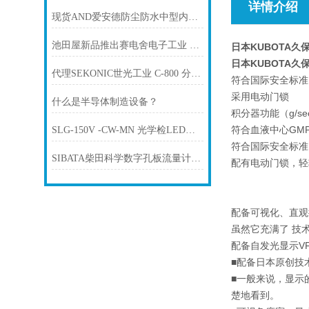
详情介绍
现货AND爱安德防尘防水中型内置配重型电子天平 GX-8202M
池田屋新品推出赛电舍电子工业 CKG系列前后滑动工作台高频焊机 参数介绍
日本KUBOTA久
日本KUBOTA久
代理SEKONIC世光工业 C-800 分光比色计色度仪
符合国际安全标准IEC
采用电动门锁
什么是半导体制造设备？
积分器功能（g/
符合血液中心GM
SLG-150V -CW-MN 光学检LED检测照明 REVOX莱宝克斯
符合国际安全标准I
SIBATA柴田科学数字孔板流量计 OFD-1
配有电动门锁，轻
配备可视化、直观
虽然它充满了
技
配备自发光显示V
■配备日本原创技
■一般来说，显示
楚地看到。