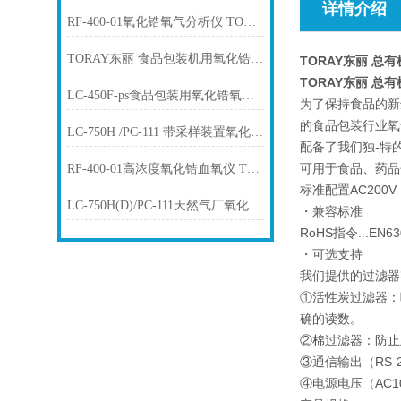
详情介绍
RF-400-01氧化锆氧气分析仪 TORAY东丽
TORAY东丽 食品包装机用氧化锆氧气浓度计 LF-200
TORAY东丽 总有
TORAY东丽 总有
LC-450F-ps食品包装用氧化锆氧气浓 度计TORAY东丽
为了保持食品的新
的食品包装行业氧
LC-750H /PC-111 带采样装置氧化锆血氧仪 TORAY东丽
配备了我们独-特
可用于食品、药品
RF-400-01高浓度氧化锆血氧仪 TORAY东丽
标准配置AC200
LC-750H(D)/PC-111天然气厂氧化锆血氧仪 TORAY东丽
・兼容标准
RoHS指令...EN63
・可选支持
我们提供的过滤器
①活性炭过滤器：
确的读数。
②棉过滤器：防止
③通信输出（RS
④电源电压（AC1