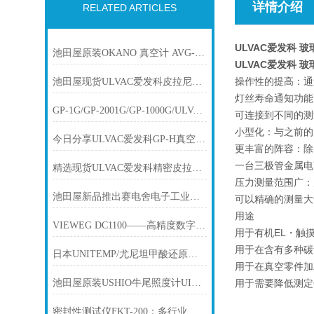
详情介绍
RELATED ARTICLES
ULVAC爱发科 玻
池田屋原装OKANO 真空计 AVG-300C11产品介绍技术参数
ULVAC爱发科 玻
操作性的提高：通
池田屋现货ULVAC爱发科皮拉尼真空计SW100-A
灯丝寿命通知功能
GP-1G/GP-2001G/GP-1000G/ULVAC爱发科多功能真空计
可连接到不同的测
小型化：与之前的
今日分享ULVAC爱发科GP-H真空计(WP-01WP-02WP-03）计测部
更丰富的阵容：除
一台三极管金属电
精选现货ULVAC爱发科精密皮拉尼真空计GP-1G/GP-2001G/GP-1000G
压力测量范围广：从
池田屋新品推出赛电舍电子工业超声波焊接机 SONOPET JⅡ400 S型
可以精确的测量大
用途
VIEWEG DC1100——高精度数字点胶机简介
用于有机EL・触
用于在含有多种碳
日本UNITEMP/尤尼坦甲酸还原回流设备【问题解决示例：板内温度变化】
用于在真空零件加
池田屋原装USHIO牛尾照度计UIT-250产品介绍技术参
用于需要降低测定
密封性测试仪FKT-200：多行业品质守护的“全能选手“