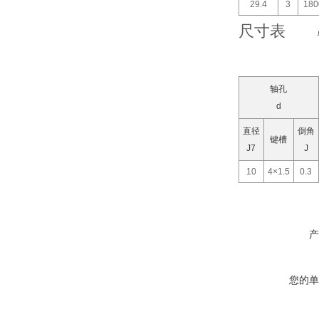
29.4
3
180
尺寸表
轴孔
d
直径
倒角
键槽
J7
J
10
4×1.5
0.3
产
您的单