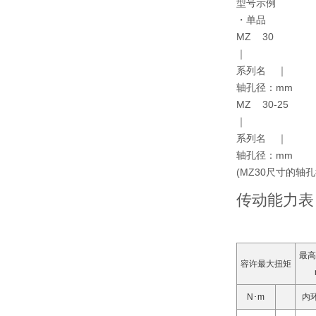
型号示例
・单品
MZ 30
｜
系列名 ｜
轴孔径：mm
MZ 30-25
｜
系列名 ｜
轴孔径：mm
(MZ30尺寸的轴孔
传动能力表
最高
容许最大扭矩
N･m
内