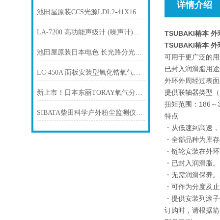
详情介绍
池田屋原装CCS光源LDL2-41X16RD-M12产品介绍技术参数
LA-7200 高功能声级计 (噪声计)ONOSOKKI小野
TSUBAKI椿本 
TSUBAKI椿本 
池田屋原装日本电色 长光路分光色差仪 ASA-2产品介绍技术参
可用于更广泛的用
已封入润滑脂用途
LC-450A 面板安装型氧化锆氧气浓度计 TORAY东丽
外环外周经过表面
提供联轴器类型（M
新上市！日本东丽TORAY氧气分析仪新型号RF-400-01氧化锆氧浓度计
扭矩范围：186～3
SIBATA柴田科学户外粉尘监测仪FLD-1
特点
・从低速到高速，
・全部品种为库存品
・链轮安装在外环
・已封入润滑脂。
・无需润滑保养。
・可作为分度及止
・提供安装列滚子
订购时，请根据箭