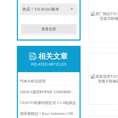
热卖！TSUBAKI椿本
查看全部
相关文章
RELATED ARTICLES
气体分析仪原理
SIBATA柴田科学MP-Σ500NⅡMP-Σ30NⅡMP-Σ300NⅡMP-Σ100HNⅡ泵
TASETO塔塞特固定式 LV-6电源盒
池田屋精品！Koyo Industries G98D 螺纹式手动燃气阀 参数介绍