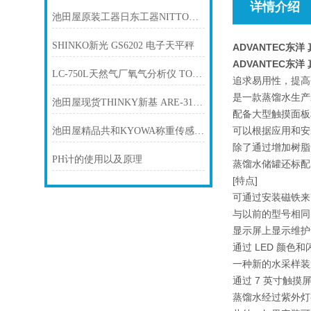
详情介绍
池田屋原装工器日东工器NITTOKOHKI真空泵VP0940-V1036-P1产品介绍技术参数
SHINKO新光 GS6202 电子天平秤
ADVANTEC东洋
ADVANTEC东洋
LC-750L天然气厂氧气分析仪 TORAY东丽
追求易用性，提高
是一款蒸馏水生产
池田屋现货THINKY新基 ARE-310 脱泡公转旋转搅拌机 现货供应
配备大型触摸面板
可以根据应用和安
池田屋精品共和KYOWA称重传感器LC-10TV产品介绍技术参数
除了通过增加树脂
PH计的使用以及原理
蒸馏水储罐还标配
[特点]
可通过安装磁铁来
与以前的型号相同
显示屏上显示维护
通过 LED 颜色
一种新的水采样装
通过 7 英寸触
蒸馏水经过紫外灯