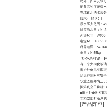
此外，如果安装可
配备高纯度蒸馏水
在纯化水的水质分
[规格（摘录）]
原水压力范围：49kP
所需原水量：约 2
外部尺寸：W600m
电源AC：100V 50H
所需电源：AC100V
重量：约55kg
“DRV系列"是
有一个大钢化玻璃
窗户外侧贴有聚碳
除温控器附有安全
双重监控并防止设
恒温真空干燥机“D
■窗户外侧附有聚
文档或随时联系我
[产品阵容]