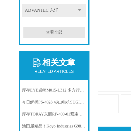
ADVANTEC 东洋
查看全部
相关文章
RELATED ARTICLES
库存EYE岩崎M015-L312 多方行业用紫外线灯管
今日解析PS-4028 杉山电机SUGIYAMA 紧凑数字型传感器头
库存TORAY东丽RF-400-01紧凑型氧化锆氧气浓度计
池田屋精品！Koyo Industries G98PO 带检查孔螺纹式燃气阀 参数介绍