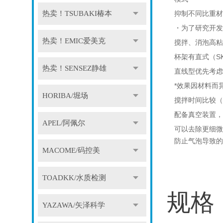
热卖！TSUBAKI椿本
抑制不同比重材
・为了研究开发
热卖！EMIC爱美克
搅拌、消泡高粘
杯架有直式（SK
热卖！SENSEZ静雄
直线型优先考虑
*效果因材料而
HORIBA/堀场
搅拌时间比较（
配备真空装置，
APEL/阿佩尔
可以去除更细微
防止气泡导致的
MACOME/码控美
TOADKK/水质检测
规格
YAZAWA/矢泽科学