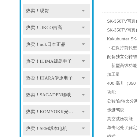
热卖！现货
SK-350TV
热卖！JIKCO吉高
SK-350TV写真
Kakuhunter SK
热卖！ndk日本正品
・在保持前代型
配备独立公转/
热卖！IIJIMA饭岛电子
新型高级功能
加工量
热卖！IHARA伊原电子
400 毫升（350
功能
热卖！SAGADEN嵯峨
公转/自转比分
步进驾驶
热卖！KOMYOKK光明理化
真空减压功能
单击此处了解定
热卖！SEM坂本电机
模式