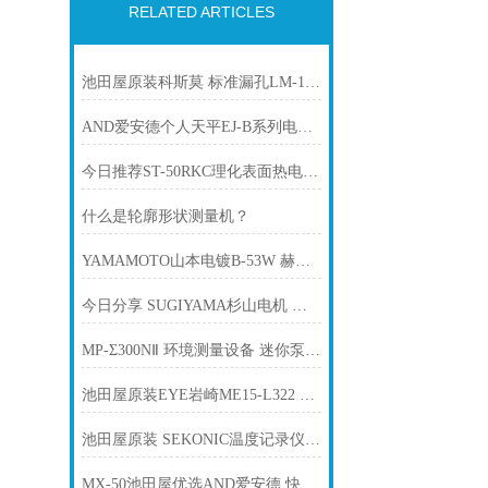
RELATED ARTICLES
池田屋原装科斯莫 标准漏孔LM-1C(R2)产品介绍技术参
AND爱安德个人天平EJ-B系列电子秤 EJ-303B
今日推荐ST-50RKC理化表面热电偶 感温线贴片式
什么是轮廓形状测量机？
YAMAMOTO山本电镀B-53W 赫尔槽（加热水槽）
今日分享 SUGIYAMA杉山电机 各种模具的传感头型号PS-4025 PS-4025
MP-Σ300NⅡ 环境测量设备 迷你泵 SIBATA柴田科学
池田屋原装EYE岩崎ME15-L322 卤素灯产品介绍技术参数
池田屋原装 SEKONIC温度记录仪 ST-50A产品介绍技术参
MX-50池田屋优选AND爱安德 快速卤素水分检测仪器100V