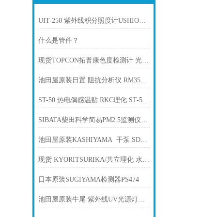
UIT-250 紫外线积分照度计USHIO牛尾
什么是管件？
现货TOPCON拓普康色度检测计 光谱测定 分光辐射计SR-5A
池田屋原装日置 阻抗分析仪 RM3545-02产品介绍技术参
ST-50 热电偶感温贴 RKC理化 ST-50温度测试片测温片
SIBATA柴田科学简易PM2.5监测仪「Chicco-iino」PS-2
池田屋原装KASHIYAMA 干泵 SDL30K-JM028-A产品介绍技术参数
现货 KYORITSURIKA/共立理化 水质简易测定器 WAK-MN
日本原装SUGIYAMA检测器PS474
池田屋原装牛尾 紫外线UV光源灯管 UXL-150MO产品介绍技术参数