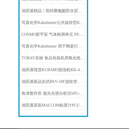
池田屋精品！凯特聚氨酯防水层厚度计 LH-410 参数介绍
写真化学Kakuhunter公共旋转型Kakuhunter的特点
COSMO新宇宙 气体检测单元 PE-2DC
写真化学Kakuhunter 用于陶瓷行业 解决方案 量产级高精度均匀分散
TORAY东丽 食品包装机用氧化锆氧气浓度计 LF-200
池田屋现货KURABO脱泡机KK-400WE
池田屋新品吉武BSV-10F波纹管截止阀正式发布
島津製作所 激光光谱分析仪SPG-V500
池田屋原装MALCOM粘度计PCU-285产品介绍技术参数