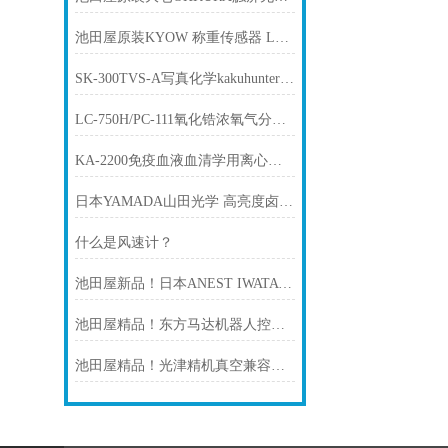
池田屋原装KYOW 称重传感器 LMB-A-100N
SK-300TVS-A写真化学kakuhunter 高性能真空搅拌机
LC-750H/PC-111氧化锆浓氧气分析仪 TORAY东丽
KA-2200免疫血液血清学用离心机 久保田KUBOTA
日本YAMADA山田光学 高亮度卤素光源 YP-250ID
什么是风速计？
池田屋新品！日本ANEST IWATA FRL-150C无油爪式空压机
池田屋精品！东方马达机器人控制器 MRC01 参数介绍
池田屋精品！光津精机真空兼容旋转平台 MVSA05B-RT02 参数介绍