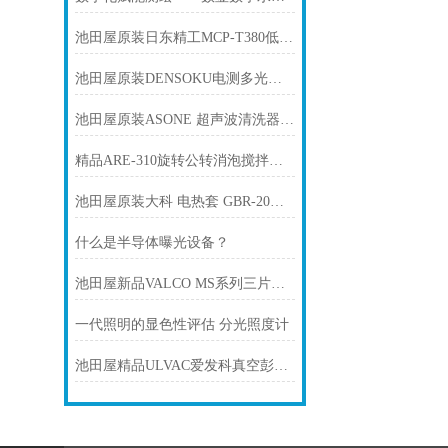
池田屋原装日东精工MCP-T380低电阻率仪产品介绍技术参
池田屋原装DENSOKU电测多光谱光源 LU-100SCV-1产品介绍技术参数
池田屋原装ASONE 超声波清洗器 C1-1628-06产品介绍技术参
精品ARE-310旋转公转消泡搅拌机THINKY新基
池田屋原装大科 电热套 GBR-20产品介绍技术参
什么是半导体曝光设备？
池田屋新品VALCO MS系列三片式全端口螺纹球阀SPC-VAMS25C正式发布
一代照明的显色性评估 分光照度计
池田屋精品ULVAC爱发科真空彭普油SMR-100产品介绍技术参数