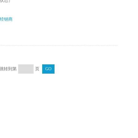
的状态）
经销商
页 跳转到第
页