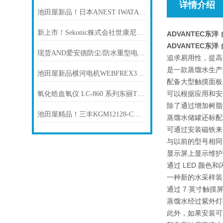
详情介绍
池田屋新品！日本ANEST IWATA TLP15EF-10往复式有油空压机
新上市！Sekonic株式会社世康尼克有限公司 电子温室温度记录仪 ST-50A
ADVANTEC东洋
ADVANTEC东洋
现货AND爱安德防尘/防水重型电子天平GX-12001L
追求易用性，提高
是一款蒸馏水生产
池田屋新品横河电机WEBFREX3ES电池极片在线测厚仪
配备大型触摸面板
可以根据应用和安
氧化锆血氧仪 LC-860 系列东丽TORAY
除了通过增加树脂
池田屋精品！三丰KGM12128-C在线兼容紧凑型三维测量机技术参数与应用解析
蒸馏水储罐还标配
可通过安装磁铁来
与以前的型号相同
显示屏上显示维护
通过 LED 颜色
一种新的水采样装
通过 7 英寸触
蒸馏水经过紫外灯
此外，如果安装可