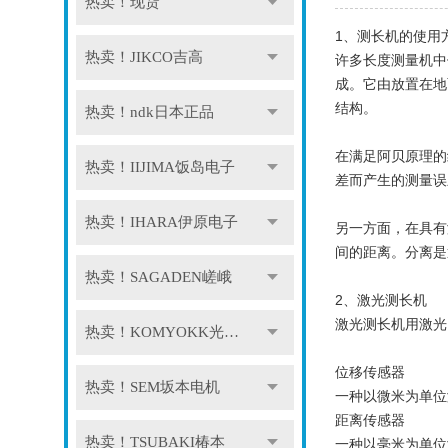
热卖！现货
1、测长机的使用
热卖！JIKCO吉高
许多长度测量机中
成。它由放置在地
结构。
热卖！ndk日本正品
在满足阿贝原理的
热卖！IIJIMA饭岛电子
差而产生的测量误
热卖！IHARA伊原电子
另一方面，在具有
间的距离。分离是
热卖！SAGADEN嵯峨
2、激光测长机
激光测长机用激光
热卖！KOMYOKK光明理化
位移传感器
热卖！SEM坂本电机
一种以微米为单位
距离传感器
热卖！TSUBAKI椿本
一种以毫米为单位