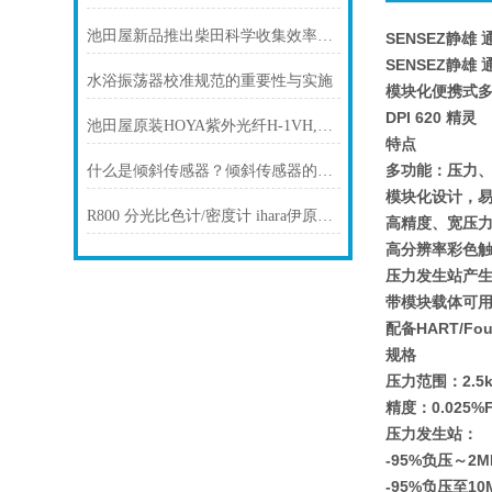
池田屋新品推出柴田科学收集效率测量装置 AP-632F
SENSEZ静雄
SENSEZ静雄
水浴振荡器校准规范的重要性与实施
模块化便携式
DPI 620 精灵
池田屋原装HOYA紫外光纤H-1VH,L2m产品介绍技术参数
特点
多功能：压力
什么是倾斜传感器？倾斜传感器的使用
模块化设计，
R800 分光比色计/密度计 ihara伊原电子
高精度、宽压力
高分辨率彩色
压力发生站产
带模块载体可
配备HART/Fou
规格
压力范围：2.5k
精度：0.025%
压力发生站：
-95%负压～2
-95%负压至10