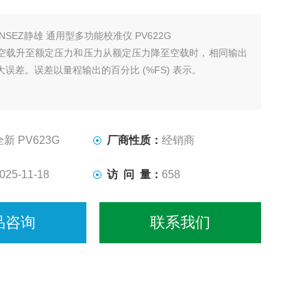
ENSEZ静雄 通用型多功能校准仪 PV622G
空载升至额定压力和压力从额定压力降至空载时，相同输出
误差。误差以量程输出的百分比 (%FS) 表示。
全新 PV623G
厂商性质：
经销商
025-11-18
访 问 量：
658
品咨询
联系我们