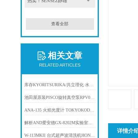
热卖！SENSEZ静雄
查看全部
相关文章
RELATED ARTICLES
库存KYORITSURIKA/共立理化 水质简易测试包 WAK-NH4-4
池田屋原装PISCO旋转真空泵RPV064-200V200-22-42产品介绍技术参
ANA-135 火焰光度计 TOKYOKODEN东京光电
解析AND爱安德GX-8202M实验室测量电子天平秤
详情介
W-113MKII 台式超声波清洗机HONDA本多