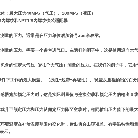
压
载体：最大压力40MPa（气压）、100MPa（液压）
8内螺纹和NPT1/8内螺纹快装适配器
测量的压力。通常是在压力单位后加符号abs来表示。
力测量的压力。需要一个参考进气口。在我们的例子中，这是使用通向大
内包含的恒定大气压（约1个大气压）测量的压力。在我们的例子中，它用
条件下工作的最大误差。 （线性+迟滞+再现性）。误差以量程输出的百分比 
感器施加额定压力时，这是实际测量值与连接空载和额定压力的输出直线之间
载升至额定压力和压力从额定压力降至空载时，相同输出压力值下的最大误差
环境温度在补偿温度范围内变化时，输出值会出现误差。有零温特性和量程温度
) 表示。