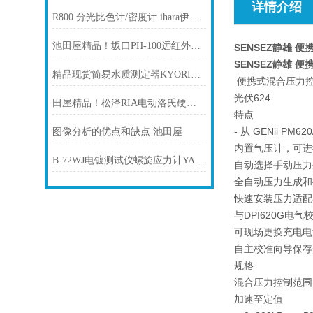
详情介绍
R800 分光比色计/密度计 ihara伊原电子
池田屋精品！坂口PH-100远红外陶瓷板式加热器技术参数
SENSEZ静雄 便
SENSEZ静雄 便
精品现货简易水质测定器KYORITSURIKA共立理化WAK-NO3
便携式混合压力
光伏624
田屋精品！松泽RIA电动洛氏硬度计技术参数
特点
- 从 GENii P
图像分析的优点和缺点 池田屋
内置气压计，可进
B-72WJ电镀测试仪螺旋应力计YAMAMOTO-MS 山本鍍金
自动选择手动压力
全自动压力生成和
快速安装压力适配
与DPI620G电
可现场更换充电电
自主校准向导保存
规格
混合压力控制范围：-
加速至定值