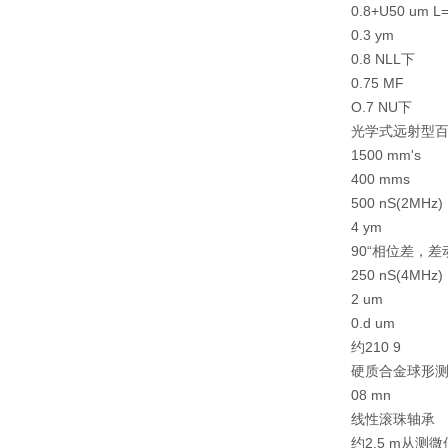
0.8+U50 um
0.3 ym
0.8 NLL下
0.75 MF
O.7 NU下
光学式远射型
1500 mm's
400 mms
500 nS(2MHz)
4 ym
90“相位差，差动
250 nS(4MHz)
2 um
0.d um
约210 9
硬质合金球形测头8
08 mn
线性滚珠轴承
约2.5 m从