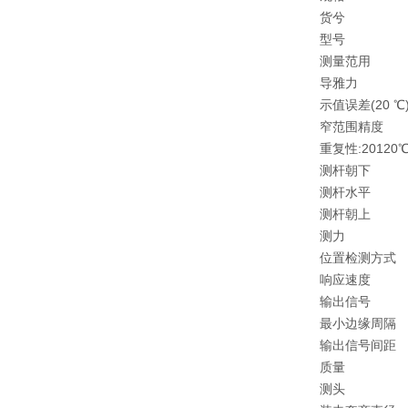
货兮
型号
测量范用
导雅力
示值误差(20 ℃
窄范围精度
重复性:20120℃
测杆朝下
测杆水平
测杆朝上
测力
位置检测方式
响应速度
输出信号
最小边缘周隔
输出信号间距
质量
测头