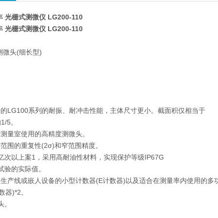
丰 光栅式测微仪 LG200-110
丰 光栅式测微仪 LG200-110
测微头(细长型)
的LG100系列的耐振、耐冲击性能，主体尺寸更小。截面积仅相当于
的1/5。
及测量室使用的高精度测微头。
范围的重复性(2σ)和窄范围精度。
亿次以上案1，采用高耐油性材料，实现保护等级IP67G
试验的实际值。
生产线或嵌人设备的小型计数器(E计数器)以及适合在测量率内使用的多
数器)*2。
头。