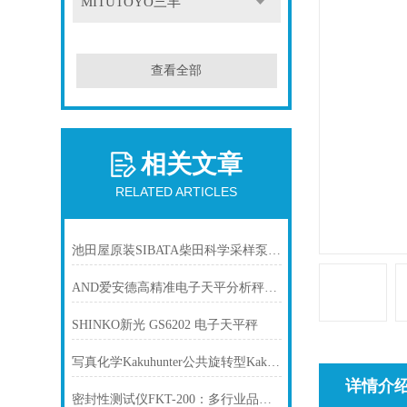
MITUTOYO三丰
查看全部
相关文章
RELATED ARTICLES
池田屋原装SIBATA柴田科学采样泵MP-W5P产品介绍技术参数
AND爱安德高精准电子天平分析秤GX-203A
SHINKO新光 GS6202 电子天平秤
写真化学Kakuhunter公共旋转型Kakuhunter的特点
详情介
密封性测试仪FKT-200：多行业品质守护的“全能选手“