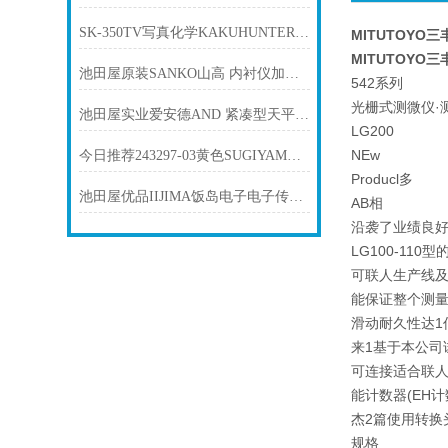
SK-350TV写真化学KAKUHUNTER直式真空模式搅拌脱泡装置
MITUTOYO三
MITUTOYO三
池田屋原装SANKO山高 内衬仪加热管 LA-15产品介绍技术参
542系列
光栅式测微仪·
池田屋实业爱安德AND 紧凑型天平 EK-i 系列EK-1200I
LG200
NEw
今日推荐243297-03黄色SUGIYAMA杉山电机 电机传感器感应线
Producl多
池田屋优品IIJIMA饭岛电子电子传感器WA-SGF
AB相
沿袭了业绩良好
LG100-110型
可联人生产线
能保证整个测量
滑动耐久性达1
来1基于本公司
可连接适合联人
能计数器(EH计
杰2篇使用转换
规格