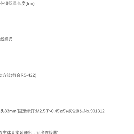
 L=任濓双量长度(frm)
百线栅尺
方波(符合RS-422)
3mm(固定螺订:M2.5(P-0.45)x5)标准测头No.901312
测微仪主体直接延伸出，到出连接器)