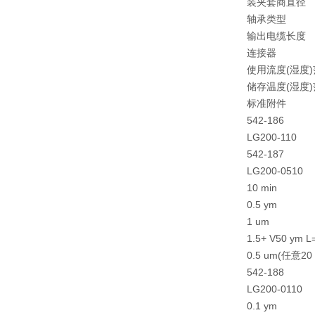
装夹套商直径
轴承类型
输出电缆长度
连接器
使用流度(湿度
储存温度(湿度
标准附件
542-186
LG200-110
542-187
LG200-0510
10 min
0.5 ym
1 um
1.5+ V50 y
0.5 um(任意2
542-188
LG200-0110
0.1 ym