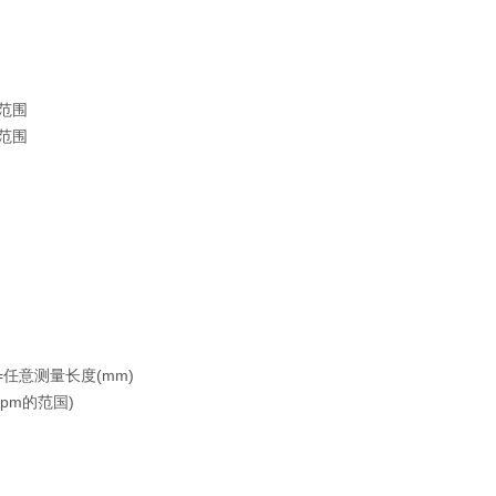
)范围
)范围
m L=任意测量长度(mm)
0 pm的范国)