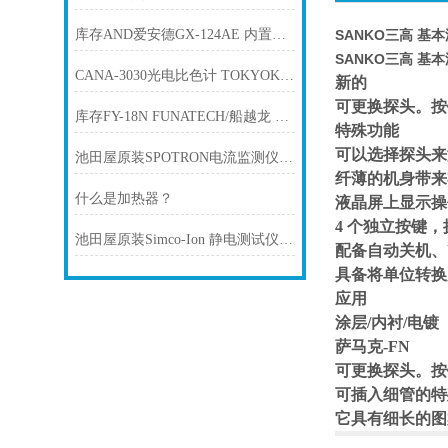
库存AND爱安德GX-124AE 内置砝码天平GX-AE/GX-A电子秤
SANKO三高 基本
SANKO三高 基本
CANA-3030光电比色计 TOKYOKODEN东京光电
新的
可更换探头。按
库存FY-18N FUNATECH/船越龙 LED光源表面检查灯
特殊功能
可以选择探头来
池田屋原装SPOTRON电流监测仪SP-3510产品介绍技术参数
纤薄的机身带来
什么是加热器？
液晶屏上显示操
4 个独立按键
池田屋原装Simco-Ion 静电测试仪FMX-004 产品介绍技术参数
配备自动关机、
具备将单位转换为
应用
涂层/内衬/电镀
萨马克-FN
可更换探头。按
可插入细管的特
它具有细长的图