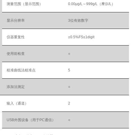
测量范围（显示范围）
0.00μg/L～999g/L（摩尔/L）
显示分辨率
3位有效数字
仪器重复性
±0.5%FS±1digit
使用前检查
○
校准曲线法校准点
5
添加法测定
○
输入（通道）
2
USB外围设备（用于PC通信）
○