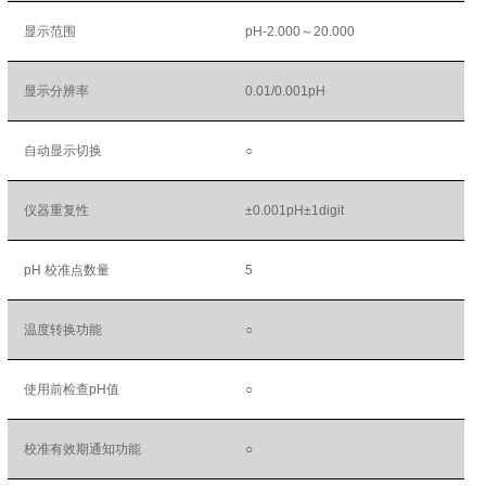
显示范围
pH-2.000～20.000
显示分辨率
0.01/0.001pH
自动显示切换
○
仪器重复性
±0.001pH±1digit
pH 校准点数量
5
温度转换功能
○
使用前检查pH值
○
校准有效期通知功能
○