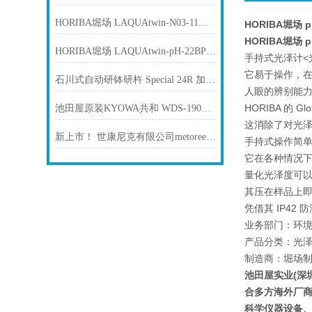
HORIBA堀场 LAQUAtwin-N03-11袖珍水质测量仪 PH计 最新新货
HORIBA堀场 p
HORIBA堀场 p
HORIBA堀场 LAQUAtwin-pH-22BPH计 池田屋新到货
手持式光泽计<
它易于操作，
石川式自动研钵研杵 Special 24R 加热/冷却倾斜升降型 参数介绍
人眼的辨别能
HORIBA 的 G
池田屋原装KYOWA共和 WDS-190AS1 小型显示器产品介绍技术参数
这消除了对光
新上市！ 世康尼克有限公司metoree 测光表 Light Master Pro L-478D
手持式操作简
它在各种情况
量化光泽度可以增
其压在样品上即
凭借其 IP42
业务部门：环境
产品分类：光
制造商：堀场
池田屋实业(深
合多方海外厂
科学仪器设备