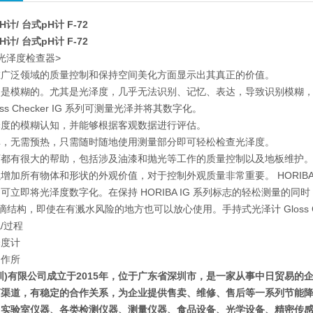
H计/ 台式pH计 F-72
H计/ 台式pH计 F-72
光泽度检查器>
在广泛领域的质量控制和保持空间美化方面显示出其真正的价值。
力是模糊的。尤其是光泽度，几乎无法识别、记忆、表达，导致识别模糊
loss Checker IG 系列可测量光泽并将其数字化。
泽度的模糊认知，并能够根据客观数据进行评估。
单，无需预热，只需随时随地使用测量部分即可轻松检查光泽度。
下都有很大的帮助，包括涉及油漆和抛光等工作的质量控制以及地板维护
加所有物体和形状的外观价值，对于控制外观质量非常重要。 HORIBA 的便携式
可立即将光泽度数字化。在保持 HORIBA IG 系列标志的轻松测量的
 防滴结构，即使在有溅水风险的地方也可以放心使用。手持式光泽计 Gloss Ch
/过程
泽度计
制作所
圳)有限公司成立于2015年，位于广东省深圳市，是一家从事中日贸易的
商渠道，有稳定的合作关系，为企业提供售卖、维修、售后等一系列节能
、实验室仪器、各类检测仪器、测量仪器、食品设备、光学设备、精密传