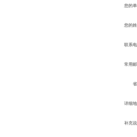
您的单
MD-A8000
MD-A8000
MD-A8000
您的姓
联系电
焊接电流的上升
不需要焊接变压
常用邮
有定电流,定电
省
焊接电流的上升速
详细地
补充说