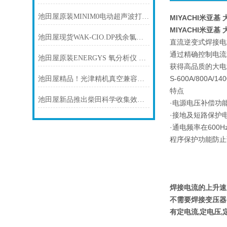
池田屋原装MINIM0电动超声波打磨机US21-P30
MIYACHI米亚基
MIYACHI米亚基
池田屋现货WAK-CIO.DP残余氯测试包KYORITSURIKA/共立理化
直流逆变式焊接电
通过精确控制电流
池田屋原装ENERGYS 氧分析仪 SH-204-CW产品介绍技术参
获得高品质的大电
S-600A/800A/14
池田屋精品！光津精机真空兼容旋转平台 MVSA05B-RT02 参数介绍
特点
池田屋新品推出柴田科学收集效率测量装置 AP-632F
·电源电压补偿功
·接地及短路保护
·通电频率在600H
程序保护功能防止
焊接电流的上升速
不需要焊接变压器
有定电流,定电压