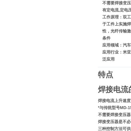
不需要焊接变压
作用原理：
脉冲激
有定电流,定电
激光发生器：
氦氖
工作原理：双工
控制方式：
自动
于工件上实施焊
保护气体：
有
性，光纤传输激
电源类型：
交流电
条件
作用对象：
铝
应用领域：汽车
激光焊接深度：
2
应用行业：米亚
定位精度：
30mm
泛应用
快进速度：
200m
焦斑直径：
20mm
特点
激光焊接深度：
2
激光器上下行程：
焊接电流
连击时激光焊接频
最大激光功率：
2
焊接电流上升速度
最大平均功率：
3
*与传统型号MD-1
工作电压：
200V
不需要焊接变压器
用途：
应用领域：
焊接变压器是不必
外形尺寸：
20mm
三种控制方法可供
重量：
28kg