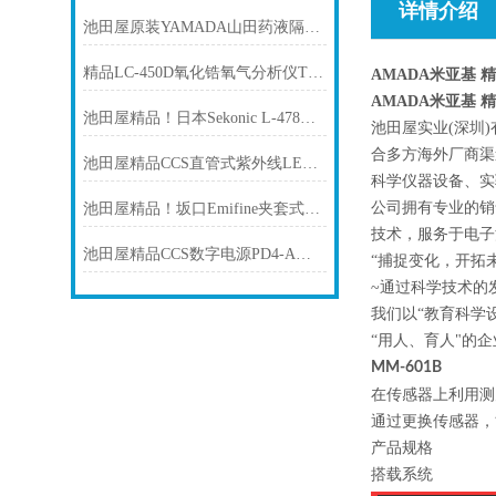
详情介绍
池田屋原装YAMADA山田药液隔膜泵NDP-P20BPT产品介绍技术参数
精品LC-450D氧化锆氧气分析仪TORAY东丽
AMADA米亚基 精
AMADA米亚基 精
池田屋精品！日本Sekonic L-478DR-EL测光表
池田屋实业(深圳
合多方海外厂商渠
池田屋精品CCS直管式紫外线LED灯高输出型U-CS系列产品介绍技术参数
科学仪器设备、实
公司拥有专业的销
池田屋精品！坂口Emifine夹套式加热器技术参数
技术，服务于电子
池田屋精品CCS数字电源PD4-A系列产品介绍技术参数
“捕捉变化，开拓未
~通过科学技术的
我们以“教育科学
“用人、育人"的
MM-601B
在传感器上利用测
通过更换传感器，能
产品规格
搭载系统