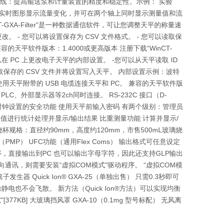
生产线：提高输送泵和计量装置的精度和稳定性。示例： 实验
" 可实时图形显示流量变化，并可在两个轴上同时显示测量值和流
WinCT-GXA-Filter"是一种数据通信软件，可让您调整天平的称量速
 - 您可以将设置保存为 CSV 文件格式。 - 您可以读取保
的天平软件版本：1.4000或更高版本 注册下载“WinCT-
 您可以在 PC 上更改电子天平的内部设置。 -您可以从天平读取 ID
读取保存的 CSV 文件并将设置写入天平。 内部设置示例：波特
天平附带的 USB 电缆连接天平和 PC。 兼容的天平软件版
PLC、外部显示器等2ch同时连接。 RS-232C 接口（D-
平用户和时钟设置的安全功能 使用天平前输入密码 有两个级别：管理员
值进行统计处理并显示/输出结果 比重测量功能 计算并显示/
烧杯规格：直径约90mm，高度约120mm，市售500mL玻璃烧
PMP） UFC功能（通用Flex Coms） 输出格式可任意设定
程序，直接输出到PC 也可以输出字母字符，因此还支持GLP输出
通讯，则需要安装“虚拟COM模式"驱动程序。 “虚拟COM模
离子发生器 Quick Ion® GXA-25（单独出售） 只需0.3秒即可
电也不会飞散。 新方法（Quick Ion®方法）可以实现均衡
KB] 大玻璃挡风罩 GXA-10（0.1mg 型号标配） 无风离