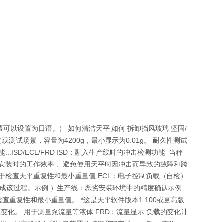
字幕可以设置为日语。） 如何清洁天平 如何 拆卸挡风玻璃 坚固/
载测试场景，容量为4200g，最小显示为0.01g。 耐久性测试
..ISD/ECL/FRD ISD：融入生产线时的冲击检测功能 当秤
高安装时的工作效率， 避免使用天平时因冲击而导致的故障和跨
。 用于检查天平重复性和最小重量值 ECL：电子控制负载（自检）
可完成该过程。示例 ）生产线：恶劣安装环境中的精度确认示例
重复性和最小重量值。 *这是天平软件版本1.100或更高版
变化。 用于测量泵流量等液体 FRD：流量显示 负载的变化计