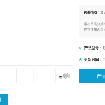
简要描述：
爱
紧凑且高分辨
还可使用内置
EK-120i / EK-
EK-6
产品型号：
MS-70/MX
包含用于检查水
更新时间：
2
产
绍