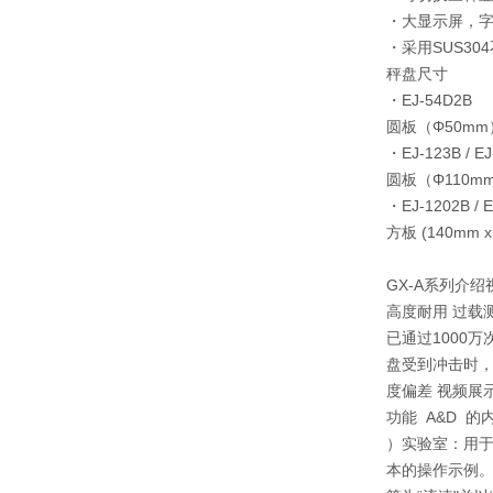
・大显示屏，字
・采用SUS3
秤盘尺寸
・EJ-54D2B
圆板（Φ50mm
・EJ-123B / EJ-
圆板（Φ110m
・EJ-1202B / E
方板 (140mm x
GX-A系列介绍
高度耐用 过载测
已通过1000万
盘受到冲击时，
度偏差 视频展示
功能 A&D 
）实验室：用于
本的操作示例。