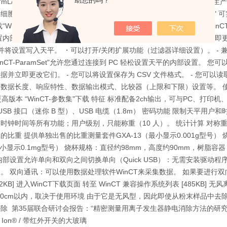
助您的吗？
以“mL/s"为单位显示。只需一台天平即可实现高精度流量测量。示例 ：
细胞培养基等中的溶液的流量。 流量测量数据处理软件“WinCT-FRD
WinCT-FRD" 可调天平特性和称量速度“WinCT-GXA-Filter" 新 “
置内部滤波器、零轨和平均等设置。 - 设置数据可以从天平中读取并立即更改。
件并将设置写入天平。 ・可以打开/关闭扩展功能（过滤器详细设置）。 - 兼容
r" “WinCT-ParamSet"允许您通过连接到 PC 轻松设置天平的内部设置。
据并立即更改它们。 - 您可以将设置保存为 CSV 文件格式。 - 您可以
数据长度、响应特性、数据输出模式、比较器（上限和下限）设置等。 使用
或更高版本 “WinCT-参数集"下载 特征 标准配备2ch输出，可与PC、打印机、
） USB 接口（迷你 B 型）、USB 电缆（1.8m） 密码功能 限制天
时钟时间等所有功能；用户级别，只能称重（10 人）。 统计计算 对称重
比重 提供单独出售的比重测量套件GXA-13（最小显示0.001g型号） 
（最小显示0.1mg型号） 烧杯规格：直径约98mm，高度约90mm，树脂容器（
 内部设置允许单向和双向之间切换单向（Quick USB）：无需安装驱动
。 双向通讯：可以使用数据处理软件WinCT来采集数据。 如果要进行双向
2KB] 进入WinCT下载页面 转至 WinCT 兼容操作系统列表 [485KB] 无风
10cm以内，取决于使用环境 由于它是无风型，因此即使从粉末样品中去除静
 第35届联合研讨会报告：“精密测量用离子发生器静电消除方法的研究"[377
k Ion® / 带红外开关的大玻璃