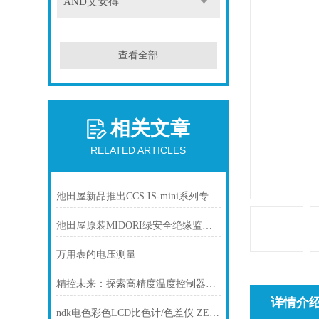
AND艾安得
查看全部
相关文章
RELATED ARTICLES
池田屋新品推出CCS IS-mini系列专用控制电源 ISC-201-2
池田屋原装MIDORI绿安全绝缘监测电压发生器IGRS-500
万用表的电压测量
精控未来：探索高精度温度控制器的无限潜能
详情介
ndk电色彩色LCD比色计/色差仪 ZE7700