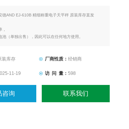
安德AND EJ-610B 精细称重电子天平秤 原装库存直发
率，
电池（单独出售），因此可以在任何地方使用。
200i / EK-300i / EK-410i / EK-610i 为圆板
原装库存
厂商性质：
经销商
-50可校准加热温度
分含量准确性的样品（ML-50 除外）
025-11-19
访 问 量：
598
品咨询
联系我们