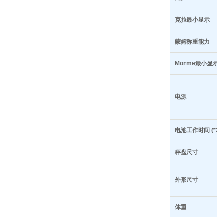
克拉最小显示
蒙姆称重能力
Monme最小显
电源
电池工作时间 (*2
秤盘尺寸
外形尺寸
体重