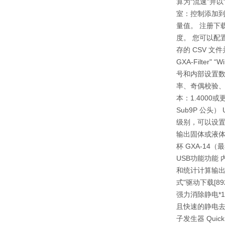
算为“流速"并
室：控制添加到
量值。 注册下载“
度。 您可以配
存的 CSV 文
GXA-Filte
号和内部设置数
率、奇偶校验、
本：1.4000
Sub9P 公头
级别，可以设置
输出固体或液体的
杯 GXA-14
USB功能功能
和统计计算输出
式"驱动下载[89
强力消除静电*
且快速的静电去除
子发生器 Quic