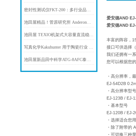
密封性测试仪FKT-200：多行业品质守护的“全能选手“
爱安德AND E
池田屋精品！菅原研究所 Anderon分析仪 ADA-105 参数介绍
爱安德AND E
池田屋 TEXIO机架式大容量直流稳压电源 PSU12.5-240
丰富的阵容，1
接口可供选择
写真化学Kakuhunter 用于陶瓷行业 解决方案 量产级高精度均匀分散
我们还拥有一系列
池田屋新品田中科学ATG-8AFC泰格闭口闪点测试仪
您可以根据您
・高分辨率，最
EJ-54D2B 0.
・高分辨率型
EJ-123B / E
・基本型号
EJ-120B / EJ-2
・选择适合您
・除了附带的 A
・可切换三种