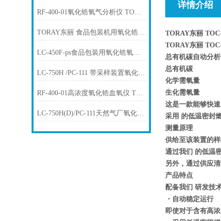
详情介绍
RF-400-01氧化锆氧气分析仪 TORAY东丽
TORAY东丽 食品包装机用氧化锆氧气浓度计 LF-200
TORAY东丽 TO
TORAY东丽 TO
LC-450F-ps食品包装用氧化锆氧气浓 度计TORAY东丽
总有机碳自动分析仪
总有机碳
LC-750H /PC-111 带采样装置氧化锆血氧仪 TORAY东丽
化学需氧量
生化需氧量
RF-400-01高浓度氧化锆血氧仪 TORAY东丽
这是一款能够快速
LC-750H(D)/PC-111天然气厂氧化锆血氧仪 TORAY东丽
采用
的低温密封
测量原理
供给至该装置的样
通过我们
的低温
另外，通过供应清
产品特点
配备我们
研发技
・自动稳定运行
即使对于含有高浓