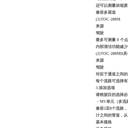
还可以测量浓缩废
兼容多渠道
(1)TOC-200M
来源
驾驶
最多可测量 8 个点
内部清洁功能减少
(2)TOC-200M
来源
驾驶
对应于通道之间的
每个流路可选择有
3.添加选项
请根据目的选择必
・MV单元（多流
兼容2至8个流路
计之间的管道，从
基本规格