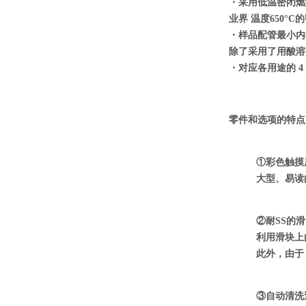
・采用低温密闭燃
业界
温度650°
・样品配管最小内径
除了采用了用酸溶
・对应各用途的 4
零件和选项的特点
①彩色触摸
大型、易读
②耐SS的
利用滑块上
此外，由于
③自动清洗