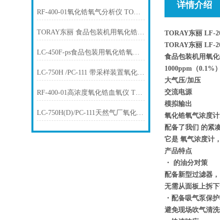
详情介绍
RF-400-01氧化锆氧气分析仪 TORAY东丽
TORAY东丽 食品包装机用氧化锆氧气浓度计 LF-200
TORAY东丽 LF
TORAY东丽 LF
LC-450F-ps食品包装用氧化锆氧气浓 度计TORAY东丽
食品包装机用氧化锆
1000ppm（0.1
LC-750H /PC-111 带采样装置氧化锆血氧仪 TORAY东丽
大气压/加压
交流电源
RF-400-01高浓度氧化锆血氧仪 TORAY东丽
模拟输出
LC-750H(D)/PC-111天然气厂氧化锆血氧仪 TORAY东丽
氧化锆氧气浓度计
配备了我们
的紧
它是
氧气浓度计
产品特点
・
的油分对策
配备新型过滤器，
无需从面板上拆下
・配备吸气泵保护
避免现场吹气清洗