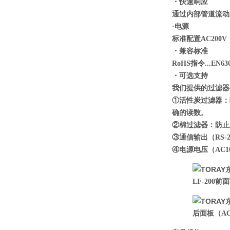
・快速响应
通过内部管道流动
·电源
标准配置AC200
・兼容标准
RoHS指令...EN63
・可选支持
我们提供的过滤器
①活性炭过滤器：
确的读数。
②棉过滤器：防止
③通信输出（RS
④电源电压（AC1
LF-200前
后面板（AC